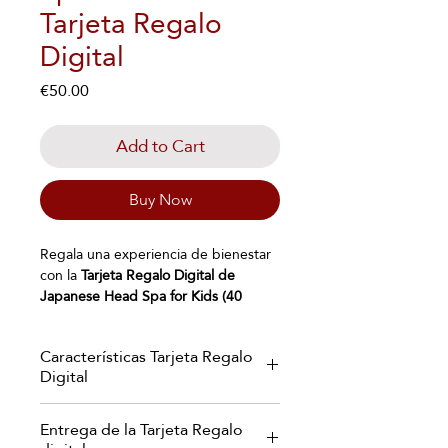
Tarjeta Regalo
Digital
Price
€50.00
Add to Cart
Buy Now
Regala una experiencia de bienestar
con la
Tarjeta Regalo Digital de
Japanese Head Spa for Kids (40
minutos)
, un tratamiento de
spa
capilar infantil
diseñado para ofrecer a
Características Tarjeta Regalo
los más pequeños un momento de
Digital
relajación, diversión y autocuidado. La
experiencia incluye un
diagnóstico
Recibirás tu Tarjeta Regalo digital en
capilar adaptado
, un
suave lavado
Entrega de la Tarjeta Regalo
un elegante formato PDF
con productos infantiles de Suavinex