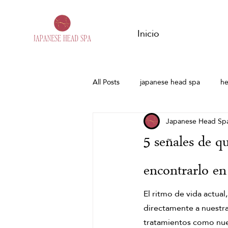
Inicio
All Posts
japanese head spa
he
Japanese Head Sp
Harmony woman
Head spa en
5 señales de q
Spa Capilar Granada
Head Sp
encontrarlo e
El ritmo de vida actual
Masaje de jengibre
Tensión m
directamente a nuestra
tratamientos como nue