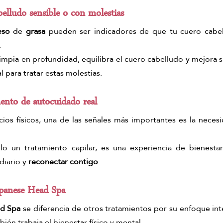
belludo sensible o con molestias
eso
 de 
grasa
 pueden ser indicadores de que tu cuero cabel
.
limpia en profundidad, equilibra el cuero cabelludo y mejora s
 para tratar estas molestias.
ento de autocuidado real
cios físicos, una de las señales más importantes es la neces
diario y 
reconectar contigo
.
apanese Head Spa
ad Spa
 se diferencia de otros tratamientos por su enfoque in
bién trabaja el bienestar físico y mental.