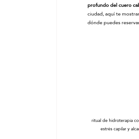
profundo del cuero ca
Masaje chino de jengibre
Pekí
ciudad, aquí te mostr
dónde puedes reservar
masaje relajante de matcha
ri
ritual de hidroterapia c
estrés capilar y alc