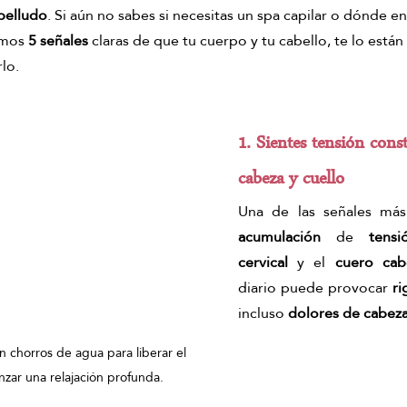
belludo
.
 Si
 aún no sabes si necesitas un spa capilar o dónde en
n ginger ritual
Masajes del mundo
masajes de matcha
amos 
5 señales
 claras de que tu cuerpo y tu cabello, te lo están
lo.
tual corporal matcha
1. Sientes tensión const
cabeza y cuello
acumulación
 de
 tensi
cervical
 y el 
cuero cab
diario puede provocar 
ri
incluso 
dolores de cabez
on chorros de agua para liberar el 
anzar una relajación profunda.