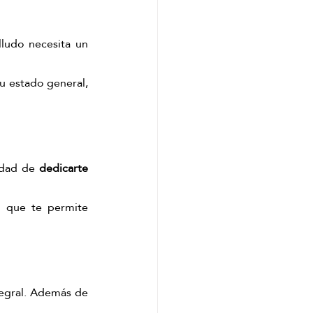
ludo necesita un 
u estado general, 
idad de 
dedicarte 
El head spa no es solo un tratamiento capilar, es una experiencia de bienestar que te permite 
tegral. Además de 