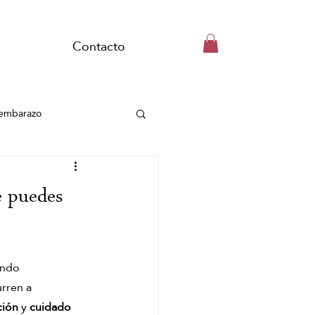
Contacto
embarazo
Spa Capilar
e puedes
Wellness School
ando 
Ritual de jengibre
rren a 
ción
 y 
cuidado 