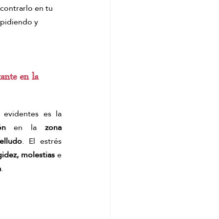
contrarlo en tu 
kyoto matcha ritual
 pidiendo y 
ante en la 
Una de las señales más evidentes es la 
ón
 en la 
zona 
elludo
. El estrés 
gidez, molestias
 e 
a
. 