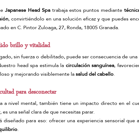
e 
Japanese Head Spa
 trabaja estos puntos mediante 
técnic
sión
, convirtiéndolo en una solución eficaz y que puedes enc
uado en 
C. Pintor Zuloaga, 27, Ronda, 18005 Granada. 
ido brillo y vitalidad
agado, sin fuerza o debilitado, puede ser consecuencia de una 
Nuestro head spa estimula la 
circulación sanguínea
, favorecie
piloso y mejorando visiblemente la 
salud del cabello
.
icultad para desconectar
ta a nivel mental, también tiene un impacto directo en el cue
, es una señal clara de que necesitas parar.
tá diseñado para eso: ofrecer una experiencia sensorial que 
uilibrio
.