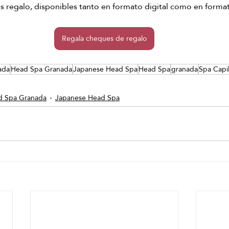
regalo, disponibles tanto en formato digital como en formato
Regala cheques de regalo
ada
Head Spa Granada
Japanese Head Spa
Head Spa
granada
Spa Capi
d Spa Granada
Japanese Head Spa