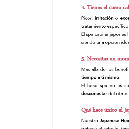
4. Tienes el cuero ca
Picor, 
irritación
 o 
exc
tratamiento específico
El spa capilar japonés 
siendo una opción ideal
5. Necesitas un mom
Más allá de los benefi
tiempo a ti mismo
.
desconectar
 del ritmo 
Qué hace único al J
Nuestro
 Japanese He
trabajar el cabello, tam