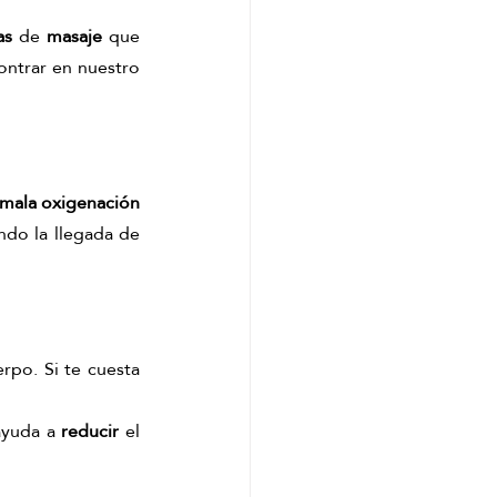
as 
de 
masaje
 que 
ontrar en nuestro 
mala oxigenación 
ndo la llegada de 
rpo. Si te cuesta 
ayuda a 
reducir
 el 