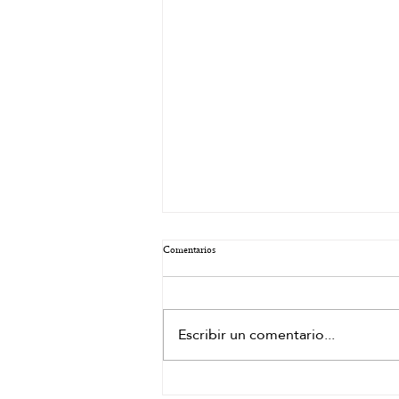
Comentarios
Escribir un comentario...
Japanese Head Spa Granada: cómo el spa