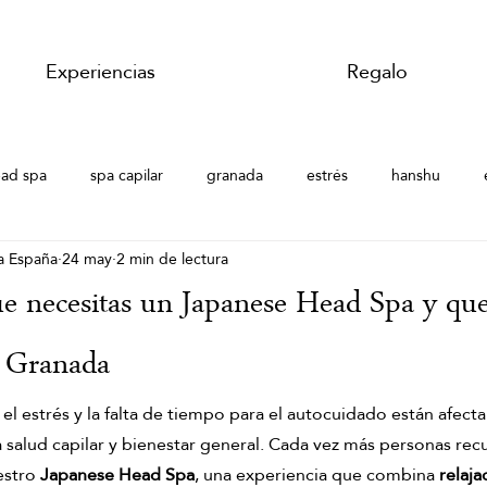
Experiencias
Regalo
ad spa
spa capilar
granada
estrés
hanshu
a España
24 may
2 min de lectura
 verano
Japanese Head Spa Granada
Japanese Head Spa
ue necesitas un Japanese Head Spa y qu
a
Head Spa Granada
Hair Spa
Hair Spa Granada
n Granada
, el estrés y la falta de tiempo para el autocuidado están afect
uscular
Masajes del mundo
Masaje corporal de jengibre
 salud capilar y bienestar general. Cada vez más personas recu
stro 
Japanese Head Spa
, una experiencia que combina 
relaja