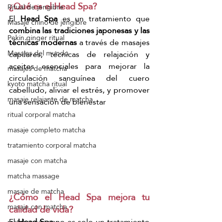
¿Qué es el Head Spa?
Ritual de jengibre
El 
Head Spa
 es un tratamiento que 
Masaje chino de jengibre
combina las tradiciones japonesas y las 
Pekín ginger ritual
técnicas modernas
 a través de masajes 
capilares, técnicas de relajación y 
Masajes del mundo
aceites esenciales para mejorar la 
masajes de matcha
circulación sanguínea del cuero 
kyoto matcha ritual
cabelludo, aliviar el estrés, y promover 
masaje relajante de matcha
una sensación de bienestar
ritual corporal matcha
masaje completo matcha
tratamiento corporal matcha
masaje con matcha
matcha massage
masaje de matcha
¿Cómo el Head Spa mejora tu 
masaje con matcha
calidad de vida?
El 
Head Spa
 no es solo un tratamiento 