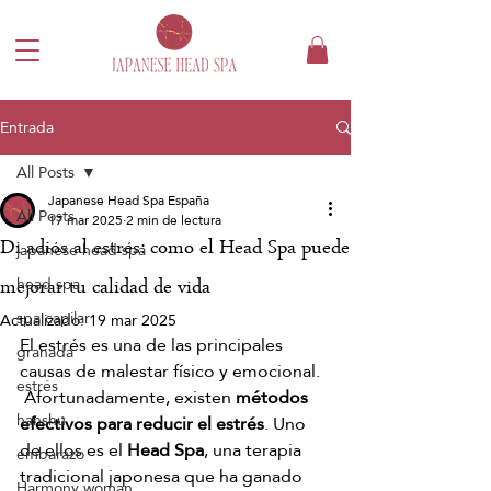
Entrada
All Posts
Japanese Head Spa España
All Posts
17 mar 2025
2 min de lectura
Di adiós al estrés: como el Head Spa puede
japanese head spa
head spa
mejorar tu calidad de vida
spa capilar
Actualizado:
19 mar 2025
El estrés es una de las principales 
granada
causas de malestar físico y emocional. 
estrés
 Afortunadamente, existen 
métodos 
hanshu
efectivos para reducir el estrés
. Uno 
de ellos es el 
Head Spa
, una terapia 
embarazo
tradicional japonesa que ha ganado 
Harmony woman