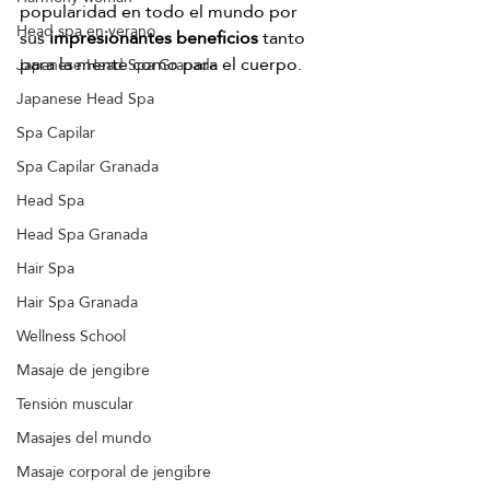
popularidad en todo el mundo por 
Head spa en verano
sus 
impresionantes beneficios
 tanto 
para la mente como para el cuerpo.
Japanese Head Spa Granada
Japanese Head Spa
Spa Capilar
Spa Capilar Granada
Head Spa
Head Spa Granada
Hair Spa
Hair Spa Granada
Wellness School
Masaje de jengibre
Tensión muscular
Masajes del mundo
Masaje corporal de jengibre