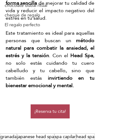
forma sencilla
 de mejorar tu calidad de 
chocolate dubai ritual
vida y reducir el impacto negativo del 
cheque de regalo
estrés en tu salud.
El regalo perfecto
Este tratamiento es ideal para aquellas 
personas que buscan un 
método 
natural para combatir la ansiedad, el 
estrés y la tensión
. Con el 
Head Spa
, 
no solo estás cuidando tu cuero 
cabelludo y tu cabello, sino que 
también estás 
invirtiendo en tu 
bienestar emocional y mental.
¡Reserva tu cita!
granada
japanese head spa
spa capilar
head spa