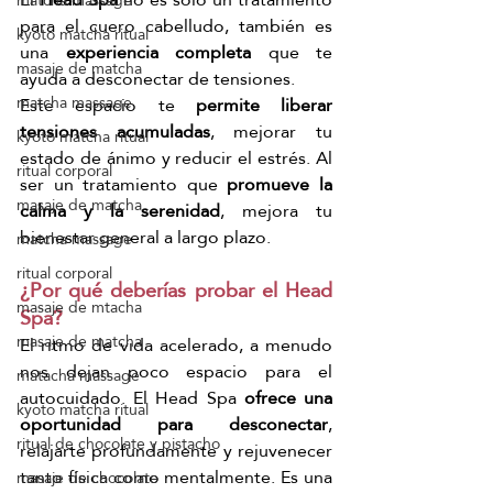
matcha massage
para el cuero cabelludo, también es 
kyoto matcha ritual
una 
experiencia completa
 que te 
masaje de matcha
ayuda a desconectar de tensiones.
Este espacio te 
permite liberar 
matcha massage
tensiones acumuladas
, mejorar tu 
kyoto matcha ritual
estado de ánimo y reducir el estrés. Al 
ritual corporal
ser un tratamiento que 
promueve la 
masaje de matcha
calma y la serenidad
, mejora tu 
bienestar general a largo plazo.
matcha massage
ritual corporal
¿Por qué deberías probar el Head 
masaje de mtacha
Spa?
masaje de matcha
El ritmo de vida acelerado, a menudo 
nos dejan poco espacio para el 
matacha massage
autocuidado. El Head Spa 
ofrece una 
kyoto matcha ritual
oportunidad para desconectar
, 
ritual de chocolate y pistacho
relajarte profundamente y rejuvenecer 
tanto física como mentalmente. Es una 
masaje de chocolate