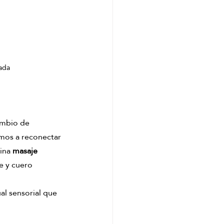
nada
ambio de 
amos a reconectar 
ina 
masaje 
e y cuero 
ual sensorial que 