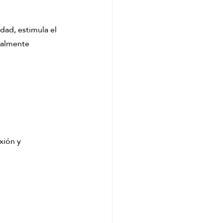
dad, estimula el 
ialmente 
xión y 