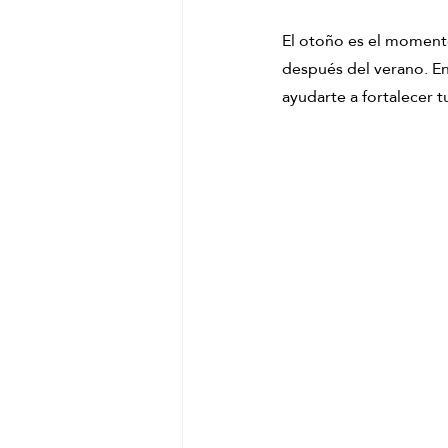
Masaje chino de jengibre
Pekí
El otoño es el momento 
después del verano. En
ayudarte a fortalecer t
masaje relajante de matcha
ri