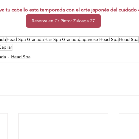
va tu cabello esta temporada con el arte japonés del cuidado c
Reserva en C/ Pintor Zuloaga 27
ada
Head Spa Granada
Hair Spa Granada
Japanese Head Spa
Head Spa
apilar
ada
Head Spa