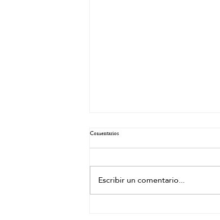
Comentarios
Escribir un comentario...
Beneficios del spa capilar Granada para reducir
el estrés