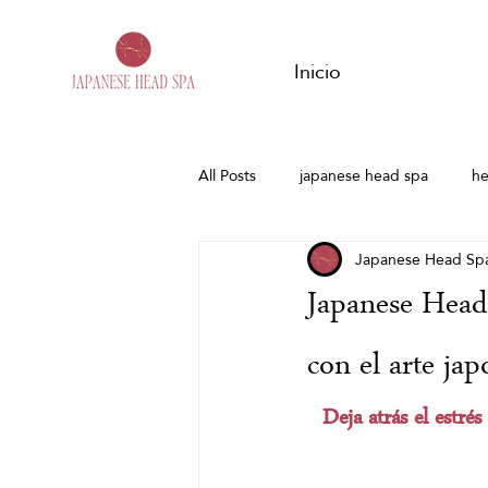
Inicio
All Posts
japanese head spa
he
Japanese Head Sp
Harmony woman
Head spa en
Japanese Head 
Spa Capilar Granada
Head Sp
con el arte jap
Deja atrás el estré
Masaje de jengibre
Tensión m