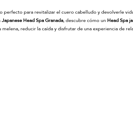
n ginger ritual
Masajes del mundo
masajes de matcha
perfecto para revitalizar el cuero cabelludo y devolverle vida
 
Japanese Head Spa Granada
, descubre cómo un 
Head Spa j
u melena, reducir la caída y disfrutar de una experiencia de rel
tual corporal matcha