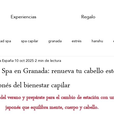
Experiencias
Regalo
ad spa
spa capilar
granada
estrés
hanshu
a España
10 oct 2025
2 min de lectura
 verano
Japanese Head Spa Granada
Japanese Head Spa
Spa en Granada: renueva tu cabello est
a
Head Spa Granada
Hair Spa
Hair Spa Granada
onés del bienestar capilar
s del verano y prepárate para el cambio de estación con un 
uscular
Masajes del mundo
Masaje corporal de jengibre
japonés que equilibra mente, cuerpo y cabello.