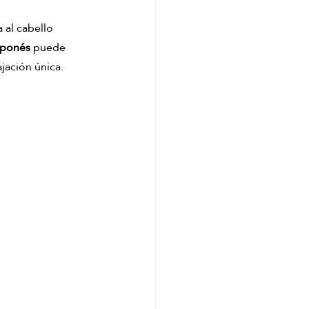
kyoto matcha ritual
 al cabello 
aponés
 puede 
ajación única.