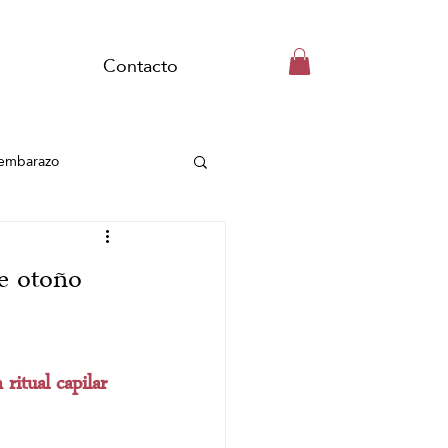
Contacto
embarazo
Spa Capilar
e otoño
Wellness School
ritual capilar 
Ritual de jengibre