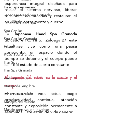
experiencia integral diseñada para 
Head spa en verano
relajar el sistema nervioso, liberar 
Japanese Head Spa Granada
tensiones acumuladas y restaurar el 
equilibrio entre mente y cuerpo.
Japanese Head Spa
Spa Capilar
En 
Japanese Head Spa Granada 
Spa Capilar Granada
ubicado en 
C. Pintor Zuloaga 27
, este 
ritual se vive como una pausa 
Head Spa
consciente: un espacio donde el 
Head Spa Granada
tiempo se detiene y el cuerpo puede 
Hair Spa
salir del estado de alerta constante.
Hair Spa Granada
El impacto del estrés en la mente y el 
Wellness School
Masaje de jengibre
cuerpo
El ritmo de vida actual exige 
Tensión muscular
productividad continua, atención 
Masajes del mundo
constante y exposición permanente a 
Masaje corporal de jengibre
estímulos. Este estilo de vida genera: