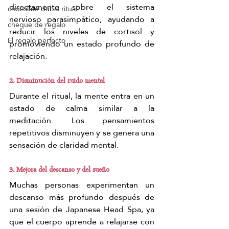
directamente sobre el sistema 
chocolate dubai ritual
nervioso parasimpático, ayudando a 
cheque de regalo
reducir los niveles de cortisol y 
El regalo perfecto
promoviendo un estado profundo de 
relajación.
2. Disminución del ruido mental
Durante el ritual, la mente entra en un 
estado de calma similar a la 
meditación. Los pensamientos 
repetitivos disminuyen y se genera una 
sensación de claridad mental.
3. Mejora del descanso y del sueño
Muchas personas experimentan un 
descanso más profundo después de 
una sesión de Japanese Head Spa, ya 
que el cuerpo aprende a relajarse con 