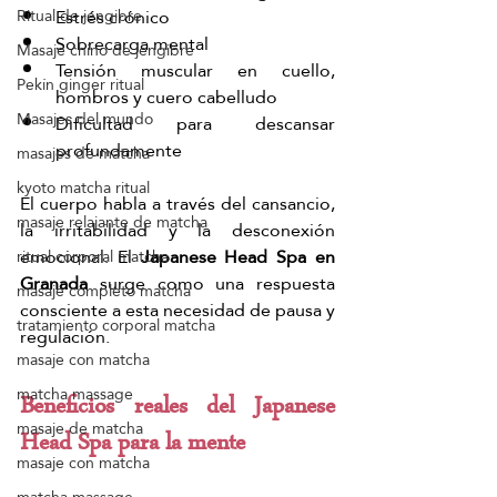
Estrés crónico
Ritual de jengibre
Sobrecarga mental
Masaje chino de jengibre
Tensión muscular en cuello, 
Pekín ginger ritual
hombros y cuero cabelludo
Masajes del mundo
Dificultad para descansar 
profundamente
masajes de matcha
kyoto matcha ritual
El cuerpo habla a través del cansancio, 
masaje relajante de matcha
la irritabilidad y la desconexión 
emocional. El 
Japanese Head Spa en 
ritual corporal matcha
Granada 
surge como una respuesta 
masaje completo matcha
consciente a esta necesidad de pausa y 
tratamiento corporal matcha
regulación.
masaje con matcha
matcha massage
Beneficios reales del Japanese 
masaje de matcha
Head Spa para la mente
masaje con matcha