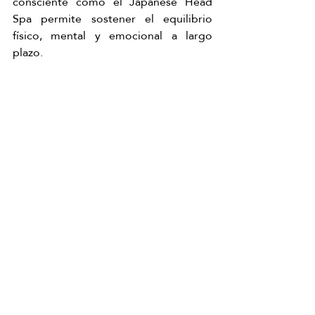
consciente como el Japanese Head 
Spa permite sostener el equilibrio 
físico, mental y emocional a largo 
plazo.
El 
Japanese Head Spa en Granada, 
ubicado en 
C. Pintor Zuloaga 
27
,
 ofrece beneficios reales y 
sostenidos para la mente y el cuerpo. 
Más que un tratamiento, es una 
experiencia de reconexión, descanso 
profundo y bienestar consciente.
Regalarte este ritual es elegir calma, 
presencia y equilibrio en medio del 
ritmo acelerado del día a día.
Te esperamos en C. Pintor Zuloaga 27