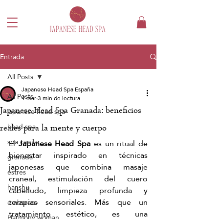
Entrada
All Posts
Japanese Head Spa España
All Posts
4 mar
3 min de lectura
Japanese Head Spa Granada: beneficios
japanese head spa
head spa
reales para la mente y cuerpo
spa capilar
El 
Japanese Head Spa
 es un ritual de 
bienestar inspirado en técnicas 
granada
japonesas que combina masaje 
estrés
craneal, estimulación del cuero 
hanshu
cabelludo, limpieza profunda y 
terapias sensoriales. Más que un 
embarazo
tratamiento estético, es una 
Harmony woman