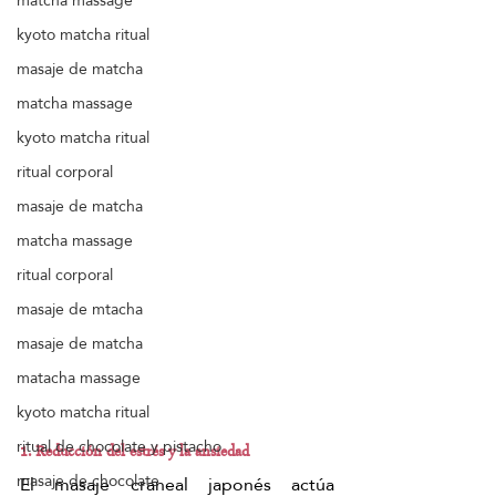
matcha massage
kyoto matcha ritual
masaje de matcha
matcha massage
kyoto matcha ritual
ritual corporal
masaje de matcha
matcha massage
ritual corporal
masaje de mtacha
masaje de matcha
matacha massage
kyoto matcha ritual
ritual de chocolate y pistacho
1. Reducción del estrés y la ansiedad
masaje de chocolate
El masaje craneal japonés actúa 