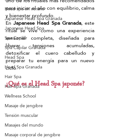
uno de los rituales más recomendados 
para iniciar el año con equilibrio, calma 
Head spa en verano
y bienestar profundo.
Japanese Head Spa Granada
En 
Japanese Head Spa Granada
, este 
Japanese Head Spa
ritual se vive como una experiencia 
sensorial completa, diseñada para 
Spa Capilar
liberar tensiones acumuladas, 
Spa Capilar Granada
detoxificar el cuero cabelludo y 
Head Spa
preparar tu energía para un nuevo 
Head Spa Granada
ciclo.
Hair Spa
¿Qué es el Head Spa japonés?
Hair Spa Granada
Wellness School
Masaje de jengibre
Tensión muscular
Masajes del mundo
Masaje corporal de jengibre