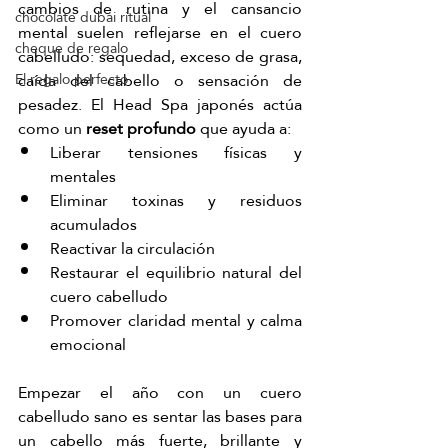
cambios de rutina y el cansancio 
chocolate dubai ritual
mental suelen reflejarse en el cuero 
cheque de regalo
cabelludo: sequedad, exceso de grasa, 
caída del cabello o sensación de 
El regalo perfecto
pesadez. El Head Spa japonés actúa 
como un 
reset profundo
 que ayuda a:
Liberar tensiones físicas y 
mentales
Eliminar toxinas y residuos 
acumulados
Reactivar la circulación
Restaurar el equilibrio natural del 
cuero cabelludo
Promover claridad mental y calma 
emocional
Empezar el año con un cuero 
cabelludo sano es sentar las bases para 
un cabello más fuerte, brillante y 