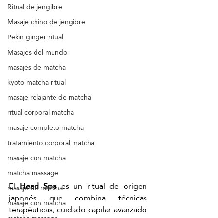
Ritual de jengibre
Masaje chino de jengibre
Pekín ginger ritual
Masajes del mundo
masajes de matcha
kyoto matcha ritual
masaje relajante de matcha
ritual corporal matcha
masaje completo matcha
tratamiento corporal matcha
masaje con matcha
matcha massage
El 
Head Spa
 es un ritual de origen 
masaje de matcha
japonés que combina técnicas 
masaje con matcha
terapéuticas, cuidado capilar avanzado 