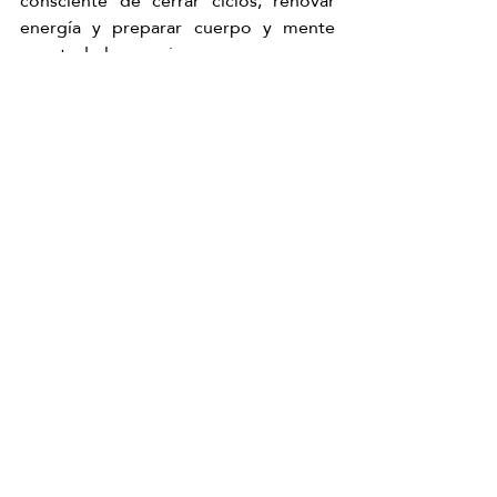
consciente de cerrar ciclos, renovar 
energía y preparar cuerpo y mente 
para todo lo que viene.
El equilibrio que buscas para este 
nuevo año… empieza en 
Calle Pintor 
Zuloaga, 27
Comienza el año con un head spa en Granada
Japanese Head Spa Granada
Head Spa Granada
Hair Spa Granada
Spa Capilar Granada
Japanese Head Spa Granada
Spa Capilar Granada
Head Spa Granada