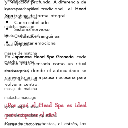
matcha massage
y relajación profunda. A diferencia de 
un spa capilar tradicional, el 
Head 
kyoto matcha ritual
Spa
 trabaja de forma integral:
masaje de matcha
Cuero cabelludo
matcha massage
Sistema nervioso
Circulación sanguínea
kyoto matcha ritual
Bienestar emocional
ritual corporal
masaje de matcha
En 
Japanese Head Spa Granada
, cada 
matcha massage
sesión está pensada como un ritual 
consciente, donde el autocuidado se 
ritual corporal
convierte en una pausa necesaria para 
masaje de mtacha
volver al centro.
masaje de matcha
matacha massage
¿Por qué el Head Spa es ideal 
kyoto matcha ritual
para empezar el año?
ritual de chocolate y pistacho
Después de las fiestas, el estrés, los 
masaje de chocolate