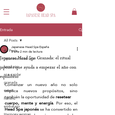
Entrada
All Posts
Japanese Head Spa España
All Posts
3 ene
2 min de lectura
Japanese Head Spa Granada: el ritual
japanese head spa
head spa
japonés que ayuda a empezar el año con
spa capilar
equilibrio
granada
Comenzar un nuevo año no solo 
implica nuevos propósitos, sino 
estrés
también la oportunidad de 
resetear 
hanshu
cuerpo, mente y energía
. Por eso, el 
embarazo
Head Spa japonés 
se ha convertido en 
Harmony woman