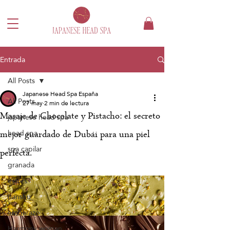
Entrada
All Posts
Japanese Head Spa España
All Posts
27 may
2 min de lectura
Masaje de Chocolate y Pistacho: el secreto
japanese head spa
head spa
mejor guardado de Dubái para una piel
spa capilar
perfecta.
granada
estrés
hanshu
embarazo
Harmony woman