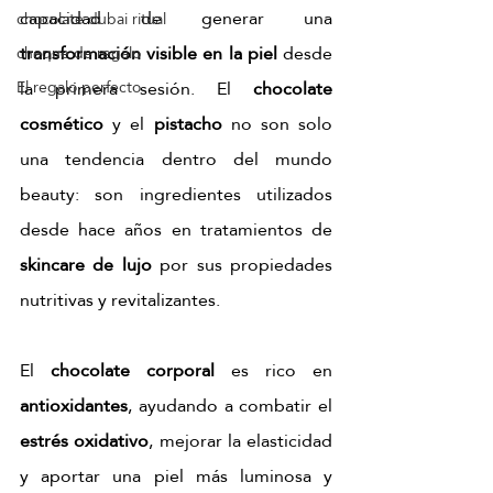
capacidad de generar una 
chocolate dubai ritual
transformación visible en la piel
 desde 
cheque de regalo
la primera sesión. El 
chocolate 
El regalo perfecto
cosmético
 y el 
pistacho
 no son solo 
una tendencia dentro del mundo 
beauty: son ingredientes utilizados 
desde hace años en tratamientos de 
skincare de lujo
 por sus propiedades 
nutritivas y revitalizantes.
El 
chocolate corporal
 es rico en 
antioxidantes
, ayudando a combatir el 
estrés oxidativo
, mejorar la elasticidad 
y aportar una piel más luminosa y 