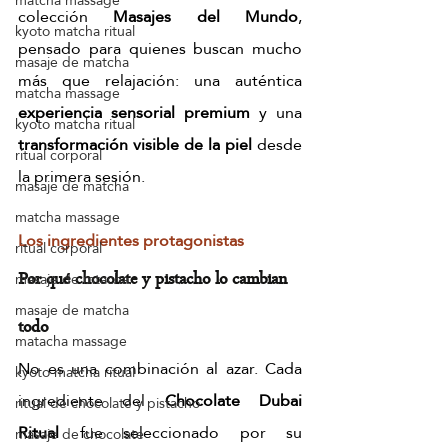
matcha massage
colección 
Masajes del Mundo
, 
kyoto matcha ritual
pensado para quienes buscan mucho 
masaje de matcha
más que relajación: una auténtica 
matcha massage
experiencia sensorial premium
 y una 
kyoto matcha ritual
transformación visible de la piel
 desde 
ritual corporal
la primera sesión.
masaje de matcha
matcha massage
Los ingredientes protagonistas
ritual corporal
masaje de mtacha
Por qué chocolate y pistacho lo cambian 
masaje de matcha
todo
matacha massage
No es una combinación al azar. Cada 
kyoto matcha ritual
ingrediente del 
Chocolate Dubai 
ritual de chocolate y pistacho
Ritual
 fue seleccionado por su 
masaje de chocolate