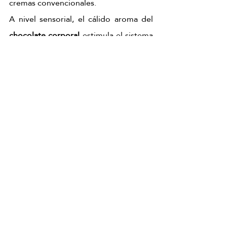
cremas convencionales.
A nivel sensorial, el cálido aroma del 
chocolate corporal
 estimula el sistema 
de bienestar, generando una sensación 
inmediata de relajación, placer y 
desconexión total.
Descubre más información
chocolate dubai ritual
masaje de chocolate
ritual de chocolate y pistacho
ritual de chocolate y pistacho
masaje de chocolate
chocolate dubai ritual