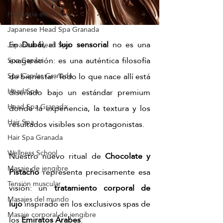
Head spa en verano
Japanese Head Spa Granada
En 
Dubái
, el 
lujo sensorial
 no es una 
Japanese Head Spa
exageración: es una auténtica filosofía 
Spa Capilar
de bienestar. Todo lo que nace allí está 
Spa Capilar Granada
Head Spa
diseñado bajo un estándar premium 
Head Spa Granada
donde la experiencia, la textura y los 
Hair Spa
resultados visibles son protagonistas. 
Hair Spa Granada
Wellness School
Nuestro nuevo ritual de 
Chocolate y 
Masaje de jengibre
Pistacho
 representa precisamente esa 
Tensión muscular
visión: un 
tratamiento corporal de 
Masajes del mundo
lujo
 inspirado en los exclusivos spas de 
Masaje corporal de jengibre
los 
Emiratos Árabes
.