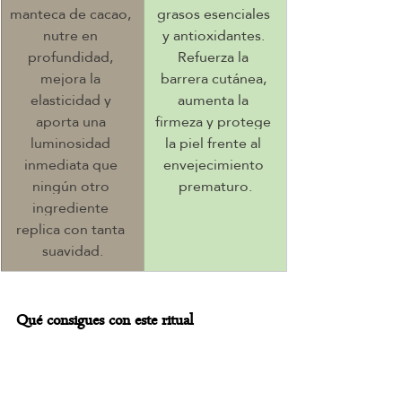
manteca de cacao, 
grasos esenciales 
nutre en 
y antioxidantes. 
profundidad, 
Refuerza la 
mejora la 
barrera cutánea, 
elasticidad y 
aumenta la 
aporta una 
firmeza y protege 
luminosidad 
la piel frente al 
inmediata que 
envejecimiento 
ningún otro 
prematuro.
ingrediente 
replica con tanta 
suavidad.
Qué consigues con este ritual