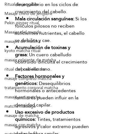
desequilibrio en los ciclos de 
Ritual de jengibre
crecimiento del cabello.
Masaje chino de jengibre
Mala circulación sanguínea:
 Si los 
Pekín ginger ritual
folículos pilosos no reciben 
Masajes del mundo
suficientes nutrientes, el cabello 
se debilita y cae.
masajes de matcha
Acumulación de toxinas y 
kyoto matcha ritual
grasa:
 Un cuero cabelludo 
masaje relajante de matcha
obstruido dificulta el crecimiento 
del cabello sano.
ritual corporal matcha
Factores hormonales y 
masaje completo matcha
genéticos:
 Desequilibrios 
tratamiento corporal matcha
hormonales o antecedentes 
familiares pueden influir en la 
masaje con matcha
densidad capilar.
matcha massage
Uso excesivo de productos 
masaje de matcha
químicos:
 Tintes, tratamientos 
masaje con matcha
agresivos y calor extremo pueden 
dañar la fibra capilar.