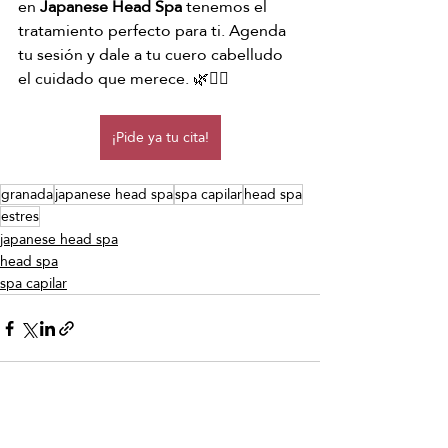
en 
Japanese Head Spa
 tenemos el 
tratamiento perfecto para ti. Agenda 
tu sesión y dale a tu cuero cabelludo 
el cuidado que merece. 🌿💆‍♀️ 
¡Pide ya tu cita!
granada
japanese head spa
spa capilar
head spa
estres
japanese head spa
head spa
spa capilar
Entradas recientes
Ver todo