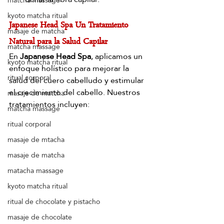
matcha massage
kyoto matcha ritual
Japanese Head Spa Un Tratamiento 
masaje de matcha
Natural para la Salud Capilar
matcha massage
En 
Japanese Head Spa
, aplicamos un 
kyoto matcha ritual
enfoque holístico para mejorar la 
ritual corporal
salud del cuero cabelludo y estimular 
el crecimiento del cabello. Nuestros 
masaje de matcha
tratamientos incluyen:
matcha massage
ritual corporal
masaje de mtacha
masaje de matcha
matacha massage
kyoto matcha ritual
ritual de chocolate y pistacho
masaje de chocolate