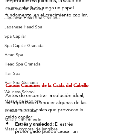
de productos químicos, la salud del 
cuero cabelludo juega un papel 
Head spa en verano
fundamental en el crecimiento capilar.
Japanese Head Spa Granada
Japanese Head Spa
Spa Capilar
Spa Capilar Granada
Head Spa
Head Spa Granada
Hair Spa
Hair Spa Granada
Causas Comunes de la Caída del Cabello
Wellness School
Antes de encontrar la solución ideal, 
Masaje de jengibre
es importante conocer algunas de las 
razones principales que provocan la 
Tensión muscular
caída capilar:
Masajes del mundo
Estrés y ansiedad:
 El estrés 
Masaje corporal de jengibre
prolongado puede causar un 