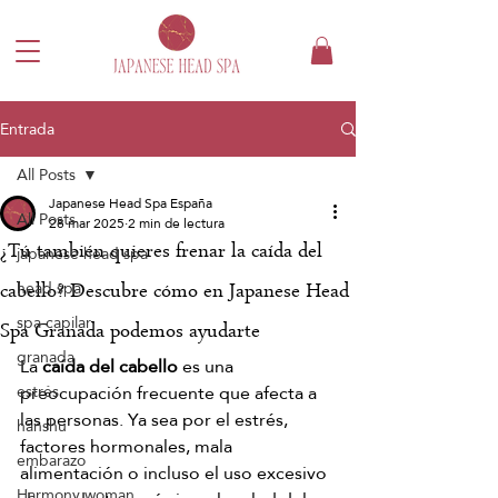
Entrada
All Posts
Japanese Head Spa España
All Posts
28 mar 2025
2 min de lectura
¿Tú también quieres frenar la caída del
japanese head spa
head spa
cabello? Descubre cómo en Japanese Head
spa capilar
Spa Granada podemos ayudarte
granada
La 
caída del cabello
 es una 
preocupación frecuente que afecta a 
estrés
las personas. Ya sea por el estrés, 
hanshu
factores hormonales, mala 
embarazo
alimentación o incluso el uso excesivo 
Harmony woman