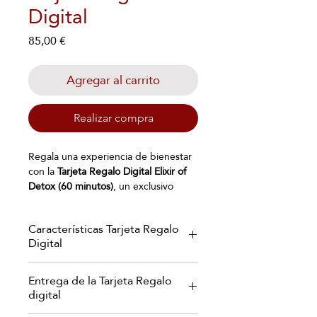
Digital
Precio
85,00 €
Agregar al carrito
Realizar compra
Regala una experiencia de bienestar
con la
Tarjeta Regalo Digital Elixir of
Detox (60 minutos)
, un exclusivo
tratamiento corporal diseñado para
favorecer el
drenaje linfático,
reducir
Características Tarjeta Regalo
la retención de líquidos
y
mejorar la
Digital
circulación
. Mediante técnicas de
masaje reductor y drenaje manual,
Recibirás tu Tarjeta Regalo digital en
este ritual ayuda a remodelar las
Entrega de la Tarjeta Regalo
un elegante formato PDF
piernas, aliviar la sensación de
digital
personalizado, listo para regalar o
pesadez y mejorar visiblemente el
enviar directamente a quien tú elijas.