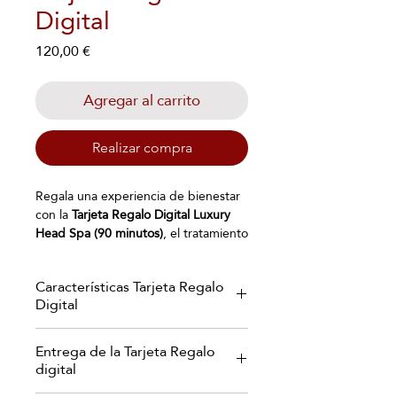
Digital
Precio
120,00 €
Agregar al carrito
Realizar compra
Regala una experiencia de bienestar
con la
Tarjeta Regalo
Digital Luxury
Head Spa (90 minutos)
, el tratamiento
más completo de Japanese Head
Spa. Este exclusivo spa capilar
Características Tarjeta Regalo
japonés combina un
masaje corporal
Digital
relajante de cuerpo
completo
,
limpieza facial
,
diagnóstico
Recibirás tu Tarjeta Regalo digital en
del cuero cabelludo
y un
ritual capilar
Entrega de la Tarjeta Regalo
un elegante formato PDF
con chorros de agua
que limpia,
digital
personalizado, listo para regalar o
revitaliza y oxigena el cuero cabelludo
enviar directamente a quien tú elijas.