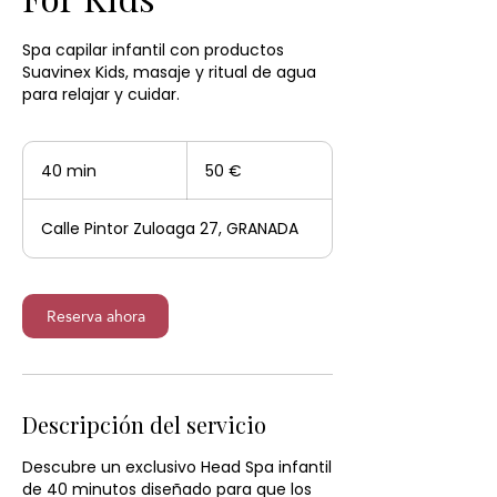
Spa capilar infantil con productos
Suavinex Kids, masaje y ritual de agua
50
euros
40 min
4
50 €
0
Calle Pintor Zuloaga 27, GRANADA
m
i
n
Reserva ahora
Descripción del servicio
Descubre un exclusivo Head Spa infantil
de 40 minutos diseñado para que los