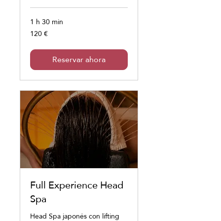
1 h 30 min
120 €
120
euros
Reservar ahora
Full Experience Head
Spa
Head Spa japonés con lifting