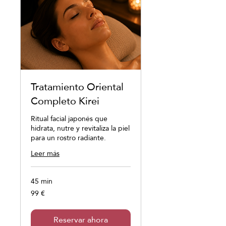
Tratamiento Oriental
Completo Kirei
Ritual facial japonés que
hidrata, nutre y revitaliza la piel
para un rostro radiante.
Leer más
45 min
99 €
99
euros
Reservar ahora