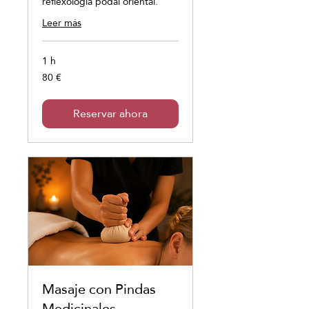
reflexología podal oriental.
Leer más
1 h
80 €
80
euros
Reservar ahora
Masaje con Pindas
Medicinales