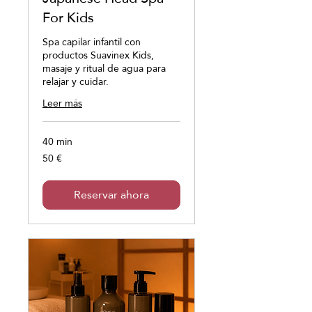
For Kids
Spa capilar infantil con
productos Suavinex Kids,
masaje y ritual de agua para
relajar y cuidar.
Leer más
40 min
50 €
50
euros
Reservar ahora