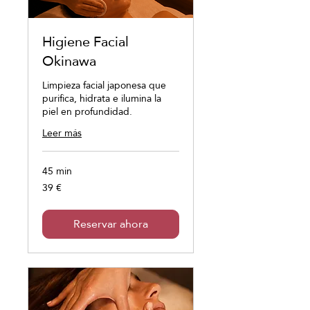
Higiene Facial
Okinawa
Limpieza facial japonesa que
purifica, hidrata e ilumina la
piel en profundidad.
Leer más
45 min
39 €
39
euros
Reservar ahora