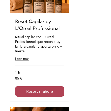
Reset Capilar by
L'Oreal Professional
Ritual capilar con L'Oréal
Professionnel que reconstruye
la fibra capilar y aporta brillo y
fuerza.
Leer más
1 h
85 €
85
euros
Reservar ahora