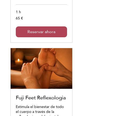
1 h
65 €
65
euros
Reservar ahora
Fuji Feet Reflexologia
Estimula el bienestar de todo
el cuerpo a través de la