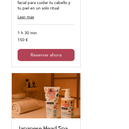
facial para cuidar tu cabello y
tu piel en un solo ritual.
Leer más
1 h 30 min
150 €
150
euros
Reservar ahora
Japanese Head Spa