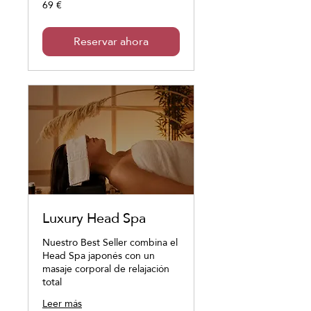
69 €
69
euros
Reservar ahora
Luxury Head Spa
Nuestro Best Seller combina el
Head Spa japonés con un
masaje corporal de relajación
total
Leer más