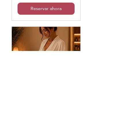
Reservar ahora
Bride Eternal Glow
La experiencia para novias que
combina Head Spa japonés y
masaje relajante con piedras.
Leer más
1 h