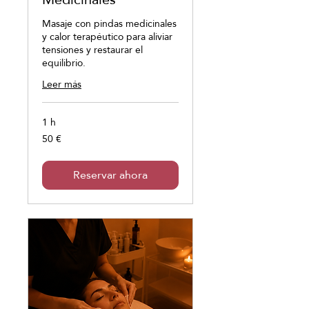
Masaje con pindas medicinales
y calor terapéutico para aliviar
tensiones y restaurar el
equilibrio.
Leer más
1 h
50 €
50
euros
Reservar ahora