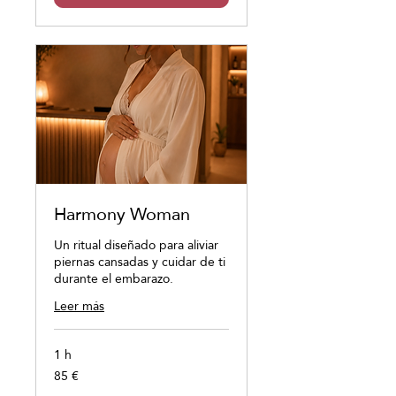
Harmony Woman
Un ritual diseñado para aliviar
piernas cansadas y cuidar de ti
durante el embarazo.
Leer más
1 h
85 €
85
euros