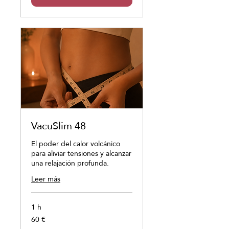
VacuSlim 48
El poder del calor volcánico
para aliviar tensiones y alcanzar
una relajación profunda.
Leer más
1 h
60 €
60
euros