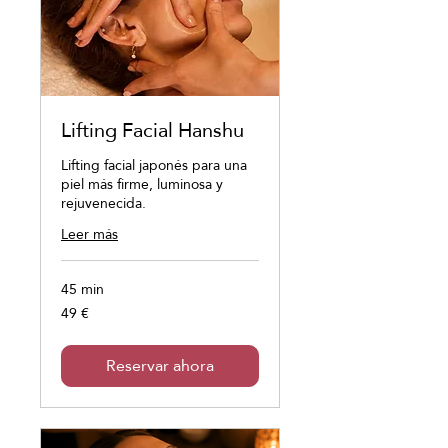
Lifting Facial Hanshu
Lifting facial japonés para una
piel más firme, luminosa y
rejuvenecida.
Leer más
45 min
49 €
49
euros
Reservar ahora