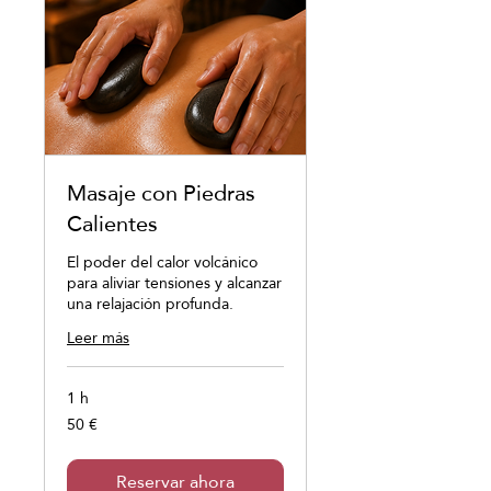
Masaje con Piedras
Calientes
El poder del calor volcánico
para aliviar tensiones y alcanzar
una relajación profunda.
Leer más
1 h
50 €
50
euros
Reservar ahora